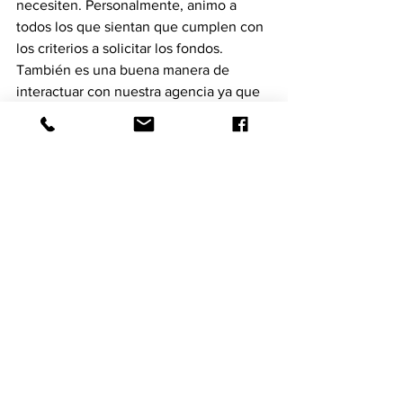
necesiten. Personalmente, animo a 
todos los que sientan que cumplen con 
los criterios a solicitar los fondos. 
También es una buena manera de 
interactuar con nuestra agencia ya que 
hay más programas por venir. Aunque 
no tengo detalles específicos, 
esperamos que se promulgue una 
nueva subvención el próximo mes, que 
ofrecerá hasta $50,000", agregó 
Massanet.
El programa de subvenciones del 
NDWG estará disponible hasta junio de 
2020 o hasta que duren los fondos. Los 
propietarios de pequeñas empresas 
pueden visitar el Área Local de 
Desarrollo Laboral del Noroeste, 
ubicada en Carr. 
#2
 km. 122.4 en 