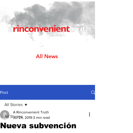
All News
Post
All Stories
A Rinconvenient Truth
All Stories
Jul 24, 2019
3 min read
Nueva subvención
News