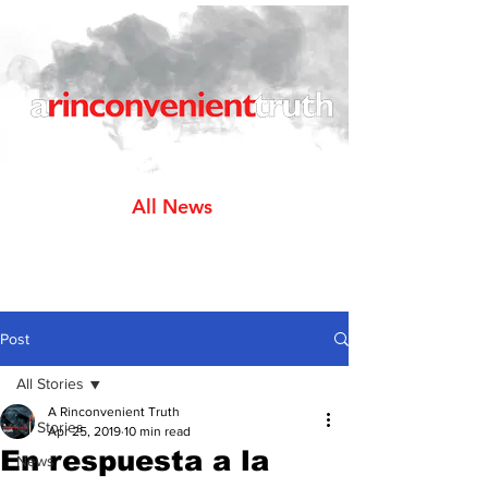
All News
Post
All Stories
A Rinconvenient Truth
All Stories
Apr 25, 2019
10 min read
En respuesta a la
News